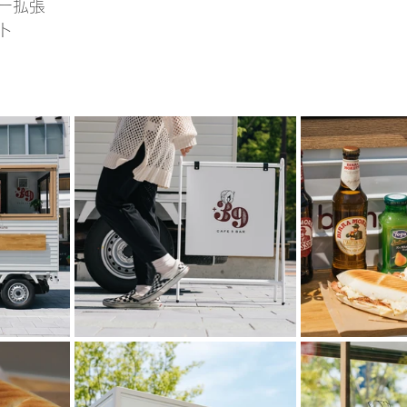
ー拡張
ト