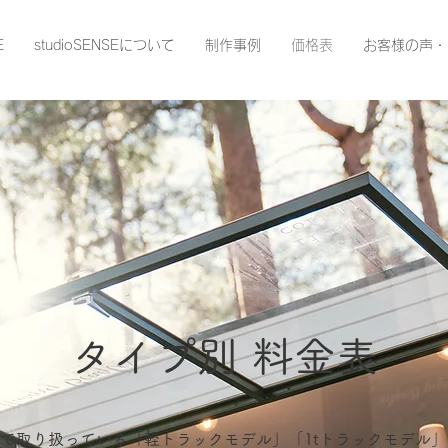
E
studioSENSEについて
制作事例
価格表
お客様の声・
タイプ別 料金表
社で取り扱っている「軽トラックモデル」「1tトラックモデル」