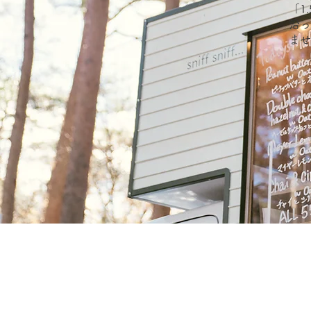
「1
沿っ
ませ