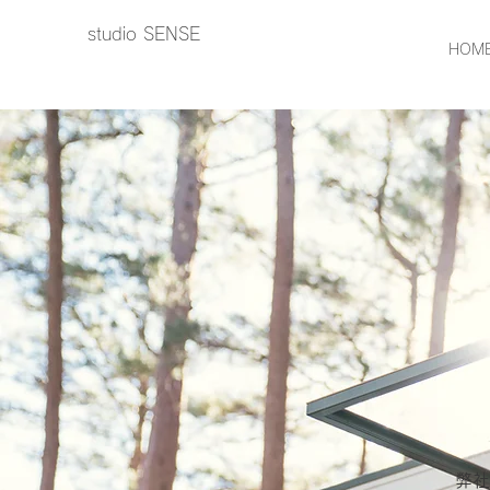
studio SENSE
HOM
​弊