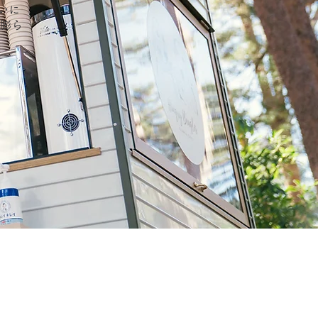
いに
膨ら