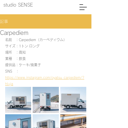
studio SENSE
記事
Carpediem
名前　：Carpediem（カーぺディウム）
サイズ：1トン ロング
場所　：高知
業種　：飲食
提供品：ケーキ/焼菓子
SNS　：
https://www.instagram.com/oyatsu_carpediem/?
hl=ja