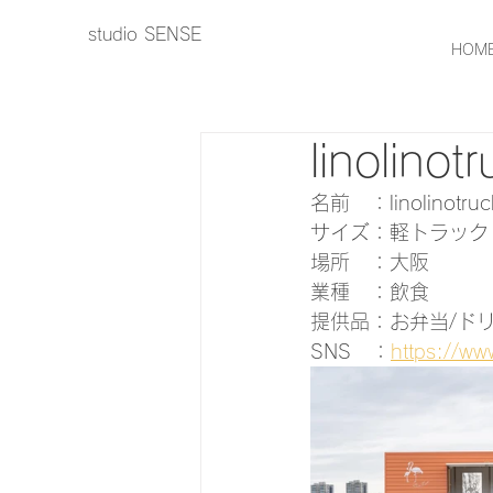
studio SENSE
HOM
linolinot
名前　：linolinot
サイズ：軽トラック
場所　：大阪
業種　：飲食
提供品：お弁当/ド
SNS　：
https://ww